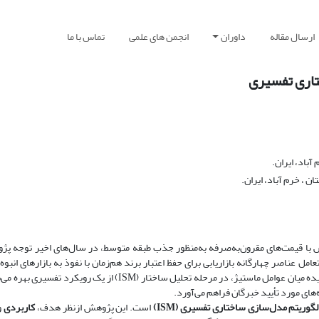
ارسال مقاله
داوران
انجمن های علمی
تماس با ما
ختاری تفسیری
باد، ایران.
 ، خرم آباد، ایران.
تبر و لوکس با قیمت‌های مقرون‌به‌صرفه به‌منظور جذب طبقه متوسط، در سال‌های اخیر توجه 
مل عناصر چهارگانه بازاریابی برای حفظ اعتبار برند هم‌زمان با نفوذ به بازارهای انب
ده میان عوامل ماستیژ، در مرحله تحلیل ساختار (
ISM
) از یک رویکرد تفسیری بهره می‌
های مورد تأیید خبرگان فراهم می‌آورد.
 الگوریتم مدل‌سازی ساختاری
تفسیری (
ISM
)
است. این پژوهش ازنظر هدف،
کاربردی
و