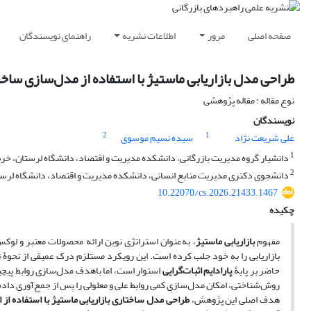
صفحه اصلی
مرور
اطلاعات نشریه
راهنمای نویسندگان
طراحی مدل بازاریابی ماستیژ با استفاده از مدل‌سازی سا
نوع مقاله : مقاله پژوهشی
نویسندگان
2
1
علی شریعت نژاد
سیده نسیم موسوی
1
دانشیار گروه مدیریت بازرگانی، دانشکده مدیریت و اقتصاد، دانشگاه لرستان، خرم آ
2
دانشجوی دکتری مدیریت منابع انسانی، دانشکده مدیریت و اقتصاد، دانشگاه لرستان
10.22070/cs.2026.21433.1467
چکیده
مفهوم
بازاریابی ماستیژ
، به‌‌‌‌‌‌‌‌‌‌‌‌عنوان استراتژی نوین ارائه محصولات مع
بازاریابی را به خود جلب کرده است. این رویکرد مستلزم درک عمیقی از نحوۀ تعا
حاضر بر پایۀ
پارادایم
اثبات‌گرایی
استوار است، اما باهدف مدل‌سازی روابط پیچی
روش‌شناختی، امکان مدل‌سازی کمی روابط علی و معلولی را پس از جمع‌آوری داده‌
هدف اصلی این پژوهش،
طراحی مدل ساختاری بازاریابی ماستیژ با استفاده از