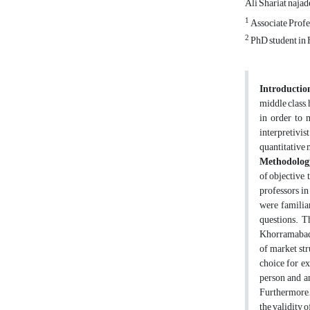
Ali Shariat naja
1
Associate Profe
2
PhD student in
Introductio
middle class,
in order to 
interpretivi
quantitative 
Methodolog
of objective,
professors in
were familia
questions. T
Khorramabad w
of market str
choice for ex
person and a
Furthermore, 
the validity 