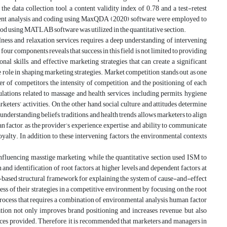
he data collection tool, a content validity index of 0.78 and a test-retest
 content analysis and coding using MaxQDA (2020) software were employed to
thod using MATLAB software was utilized in the quantitative section.
ess and relaxation services, requires a deep understanding of intervening
ur components reveals that success in this field is not limited to providing
al skills, and effective marketing strategies that can create a significant
ve role in shaping marketing strategies. Market competition stands out as one
r of competitors, the intensity of competition, and the positioning of each
lations related to massage and health services, including permits, hygiene
arketers’ activities. On the other hand, social culture and attitudes determine
nderstanding beliefs, traditions, and health trends allows marketers to align
an factor, as the provider’s experience, expertise, and ability to communicate
oyalty. In addition to these intervening factors, the environmental contexts
 influencing masstige marketing, while the quantitative section used ISM to
and identification of root factors at higher levels and dependent factors at
-based structural framework for explaining the system of cause-and-effect
s of their strategies in a competitive environment by focusing on the root
process that requires a combination of environmental analysis, human factor
ion not only improves brand positioning and increases revenue, but also
ices provided. Therefore, it is recommended that marketers and managers in