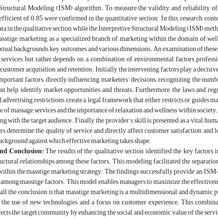
Structural Modeling (ISM) algorithm. To measure the validity and reliability of t
oefficient of 0.85 were confirmed in the quantitative section. In this research,
ata in the qualitative section, while the Interpretive Structural Modeling (ISM) me
sstige marketing, as a specialized branch of marketing within the domain of welln
extual backgrounds, key outcomes, and various dimensions. An examination of these fo
services, but rather depends on a combination of environmental factors, profession
 customer acquisition and retention. Initially, the intervening factors play a decisi
mportant factors, directly influencing marketers’ decisions; recognizing the numbe
n help identify market opportunities and threats. Furthermore, the laws and regu
d advertising restrictions, create a legal framework that either restricts or guides m
e of massage services and the importance of relaxation and wellness within society; u
ng with the target audience. Finally, the provider’s skill is presented as a vital hum
s determine the quality of service and directly affect customer satisfaction and l
ackground against which effective marketing takes shape.
and Conclusion:
The results of the qualitative section identified the key factors
uctural relationships among these factors. This modeling facilitated the separation 
within the masstige marketing strategy. The findings successfully provide an ISM
 among masstige factors. This model enables managers to maximize the effectivenes
all, the conclusion is that masstige marketing is a multidimensional and dynamic 
the use of new technologies, and a focus on customer experience. This combinat
fects the target community by enhancing the social and economic value of the serv