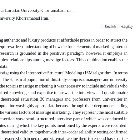
s, Lorestan University, Khorramabad, Iran.
versity, Khorramabad, Iran.
چکیده
English
g authentic and luxury products at affordable prices in order to attract the
requires a deep understanding of how the four elements of marketing interact
esearch is grounded in the positivist paradigm; however, it employs an
mplex relationships among masstige factors. This combination enables the
 data.
asstige using the Interpretive Structural Modeling (ISM) algorithm. In terms
ies. The statistical population of this study comprises managers and university
 the topic is masstige marketing, it was necessary to include individuals who
quired knowledge and expertise to answer the interview and questionnaire
heoretical saturation, 30 managers and professors from universities in
population was highly appropriate because, through their deep understanding
the various factors of masstige marketing. They represent the most suitable
e section was a semi-structured interview, part of which was conducted in
tes, during which the key points mentioned by the experts were recorded.
theoretical validity, together with inter-coder reliability testing, confirmed
the experts both in person and via email, asking them to respond based on the