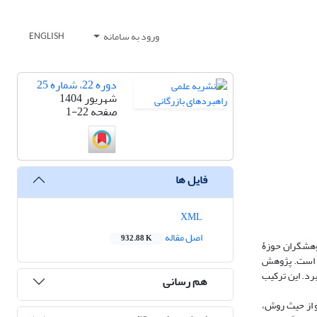
ورود به سامانه
ENGLISH
دوره 22، شماره 25
شهریور 1404
صفحه
1-22
فایل ها
XML
اصل مقاله
932.88 K
پژوهشگران حوزۀ
وه است. پژوهش
برد. این ترکیب
هم رسانی
 از حیث روش،