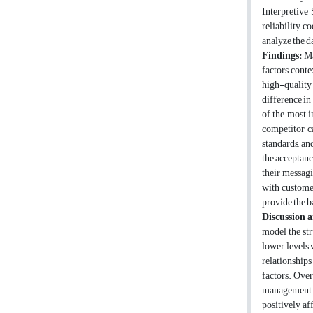
Interpretive 
reliability c
analyze the d
Findings:
Ma
factors, cont
high-quality 
difference in
of the most i
competitor ca
standards, an
the acceptanc
their messagi
with customer
provide the b
Discussion 
model the str
lower levels 
relationships
factors. Over
management, 
positively af