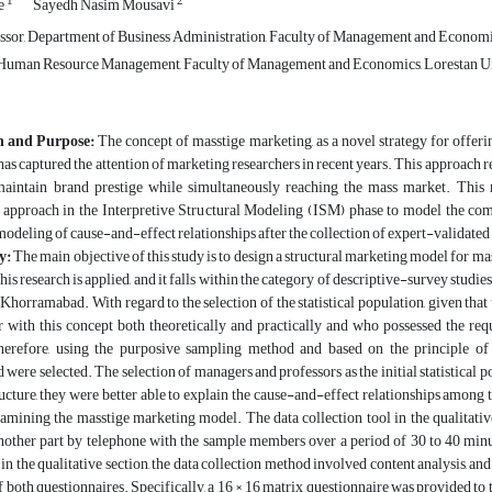
1
2
de
Sayedh Nasim Mousavi
ssor, Department of Business Administration, Faculty of Management and Economic
 Human Resource Management, Faculty of Management and Economics, Lorestan Uni
n and Purpose:
The concept of masstige marketing, as a novel strategy for offerin
 has captured the attention of marketing researchers in recent years. This approach 
maintain brand prestige while simultaneously reaching the mass market. This r
st approach in the Interpretive Structural Modeling (ISM) phase to model the co
modeling of cause-and-effect relationships after the collection of expert-validated
y:
The main objective of this study is to design a structural marketing model for m
 this research is applied, and it falls within the category of descriptive-survey stud
 Khorramabad. With regard to the selection of the statistical population, given that
r with this concept both theoretically and practically and who possessed the re
herefore, using the purposive sampling method and based on the principle of t
ere selected. The selection of managers and professors as the initial statistical 
ucture, they were better able to explain the cause-and-effect relationships among 
amining the masstige marketing model. The data collection tool in the qualitativ
nother part by telephone with the sample members over a period of 30 to 40 minu
in the qualitative section, the data collection method involved content analysis, and 
of both questionnaires. Specifically, a 16 × 16 matrix questionnaire was provided to 