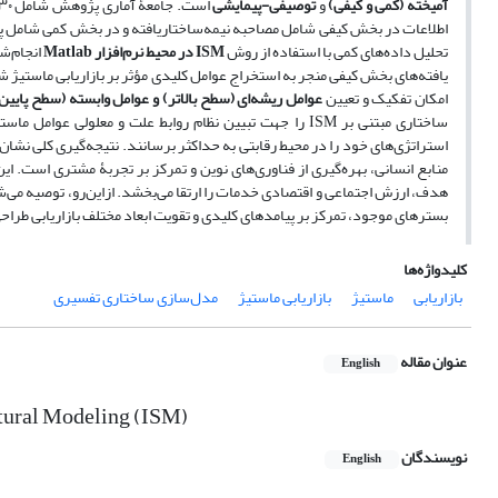
آمیخته (کمی و کیفی)
و
توصیفی-پیمایشی
است. جامعۀ آماری پژوهش شامل ۳۰ نفر از
اطلاعات در بخش کیفی شامل مصاحبه نیمه‌ساختاریافته و در بخش کمی شامل پرسشنامه ماتریسی [۱۶×۱۶] بوده است. تحلیل داده‌های 
تحلیل داده‌های کمی با استفاده از روش
ISM
در محیط نرم‌افزار
Matlab
انجام‌ش
یافته‌های بخش کیفی منجر به استخراج عوامل کلیدی مؤثر بر بازاریابی ماستیژ 
امکان تفکیک و تعیین
عوامل ریشه‌ای (سطح بالاتر)
و
عوامل وابسته
(
سطح پایین‌
ساختاری مبتنی بر
ISM
را جهت تبیین نظام روابط علت و معلولی عوامل ماستی
استراتژی‌های خود را در محیط رقابتی به حداکثر برسانند. نتیجه‌گیری کلی نشان 
منابع انسانی، بهره‌گیری از فناوری‌های نوین و تمرکز بر تجربۀ مشتری است. این
هدف، ارزش اجتماعی و اقتصادی خدمات را ارتقا می‌بخشد. ازاین‌رو، توصیه می‌شود
بسترهای موجود، تمرکز بر پیامدهای کلیدی و تقویت ابعاد مختلف بازاریابی طراحی و
کلیدواژه‌ها
بازاریابی
ماستیژ
بازاریابی ماستیژ
مدل‌سازی ساختاری تفسیری
عنوان مقاله
English
ctural Modeling (ISM)
نویسندگان
English