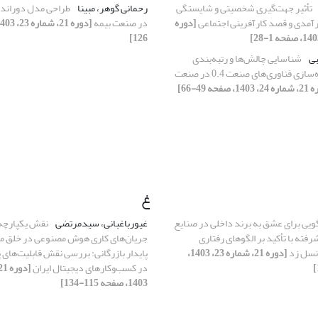
تأثیر جهت‌گیری شخصیتی و شایستگی
رحمانی گوهر، مبینا
طراحی مدل دوراند
رآمدی و قصد کارآفرینی اجتماعی
[دوره
در صنعت بیمه
126]
بی
شناسایی چالش‌ها و رتبه‌بندی
راهبردهای پیاده‌سازی فناوری‌های صنعت 0.4 در صنعت
1، صفحه 49-66]
غ
گویی برای عشق به برند داخلی در صنایع
غیورباغبانی، سیدمرتضی
نقش یکپارچه
رفته با تأکید بر الگوهای رفتاری
جریان‌های کاری هوش مصنوعی در خلق مز
نسل زد
[دوره 21، شماره 23، 1403،
پایدار بازرگانی: بررسی نقش قابلیت‌های 
در کسب‌وکارهای دیجیتال ایران
1403، صفحه 115-134]