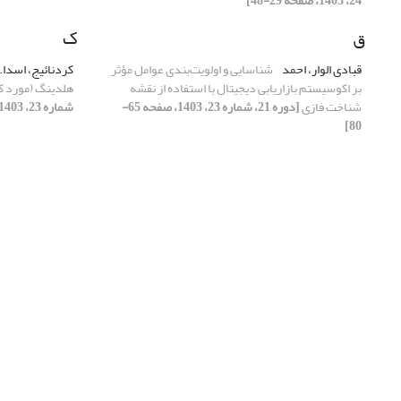
24، 1403، صفحه 29-48]
ق
ک
قبادی الوار، احمد
شناسایی و اولویت‌بندی عوامل مؤثر
کردنائیج، اسدا.
بر اکوسیستم بازاریابی دیجیتال با استفاده از نقشه
هلدینگ (مورد ک
شناخت فازی
[دوره 21، شماره 23، 1403، صفحه 65-
شماره 23، 1403، صفحه 37-64]
80]