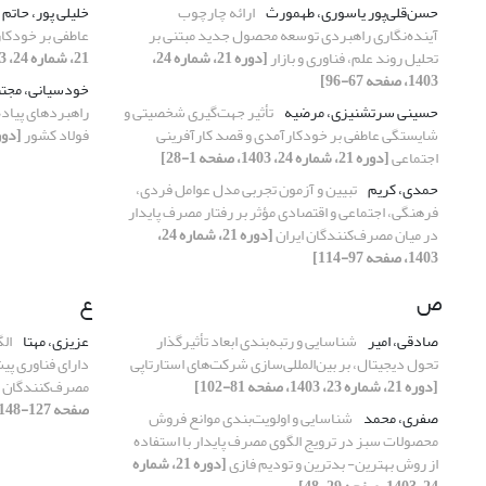
حسن‌قلی‌پور یاسوری، طهمورث
ارائه چارچوب
خلیلی پور، حاتم
آینده‌نگاری راهبردی توسعه محصول جدید مبتنی بر
عاطفی بر خودکا
تحلیل روند علم، فناوری و بازار
[دوره 21، شماره 24،
21، شماره 24، 1403، صفحه 1-28]
1403، صفحه 67-96]
خودسیانی، مجت
حسینی سرتشنیزی، مرضیه
تأثیر جهت‌گیری شخصیتی و
شایستگی عاطفی بر خودکارآمدی و قصد کارآفرینی
فولاد کشور
[دوره 21، شماره 24، 403
اجتماعی
[دوره 21، شماره 24، 1403، صفحه 1-28]
حمدی، کریم
تبیین و آزمون تجربی مدل عوامل فردی،
فرهنگی، اجتماعی و اقتصادی مؤثر بر رفتار مصرف پایدار
در میان مصرف‌کنندگان ایران
[دوره 21، شماره 24،
1403، صفحه 97-114]
ص
ع
صادقی، امیر
شناسایی و رتبه‌بندی ابعاد تأثیرگذار
عزیزی، مهتا
ال
تحول دیجیتال، بر بین‌المللی‌سازی شرکت‌های استارتاپی
دارای فناوری پیش
[دوره 21، شماره 23، 1403، صفحه 81-102]
مصرف‌کنندگان 
صفحه 127-148]
صفری، محمد
شناسایی و اولویت‌بندی موانع فروش
محصولات سبز در ترویج الگوی مصرف پایدار با استفاده
از روش بهترین- بدترین و تودیم فازی
[دوره 21، شماره