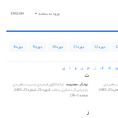
ورود به سامانه
ENGLISH
دوره 12
دوره 11
دوره 10
دوره 9
دوره 8
ق
ک
گ
ل
م
ن
و
ه
ی
ت
ت راهبردی
توانگر، معصومه
ارائه الگوی فرایندی مدیریت راهبردی
[دوره 21، شماره 23، 1403،
بازاریابی گردشگری سلامت
[دوره 21، شماره 23، 1403،
صفحه 1-36]
ز