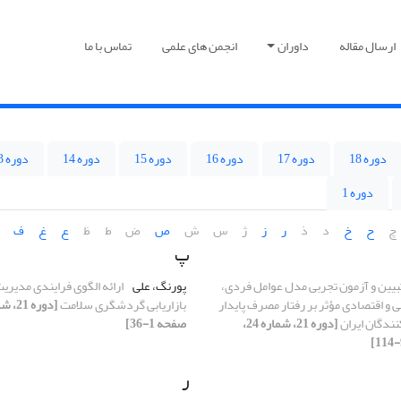
ارسال مقاله
داوران
انجمن های علمی
تماس با ما
دوره 18
دوره 17
دوره 16
دوره 15
دوره 14
دوره 13
دوره 1
چ
ح
خ
د
ذ
ر
ز
ژ
س
ش
ص
ض
ط
ظ
ع
غ
ف
پ
بیین و آزمون تجربی مدل عوامل فردی،
پورنگ، علی
ارائه الگوی فرایندی مدیری
 و اقتصادی مؤثر بر رفتار مصرف پایدار
بازاریابی گردشگری سلامت
ندگان ایران
[دوره 21، شماره 24،
صفحه 1-36]
ر