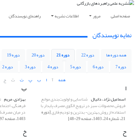
صفحه اصلی
مرور
اطلاعات نشریه
راهنمای نویسندگان
نمایه نویسندگان
همه دوره ها
دوره 22
دوره 21
دوره 20
دوره 19
دوره 7
دوره 6
دوره 5
دوره 4
دوره 3
دوره 2
همه
آ
ا
ب
پ
ت
ث
ج
ا
ب
اسماعیل نژاد، دانیال
شناسایی و اولویت‌بندی موانع
بهزادی، مریم
ت
فروش محصولات سبز در ترویج الگوی مصرف پایدار با
فرهنگی، اجتماعی
استفاده از روش بهترین- بدترین و تودیم فازی
[دوره
در میان مصرف‌کن
21، شماره 24، 1403، صفحه 29-48]
1403، صفحه 97-114]
ح
خ