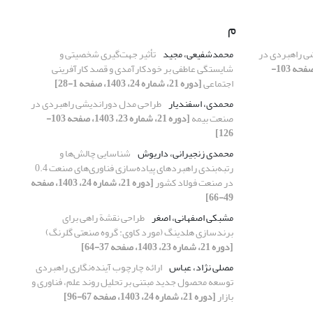
م
ی راهبردی در
محمدشفیعی، مجید
تأثیر جهت‌گیری شخصیتی و
[دوره 21، شماره 23، 1403، صفحه 103-
شایستگی عاطفی بر خودکارآمدی و قصد کارآفرینی
اجتماعی
[دوره 21، شماره 24، 1403، صفحه 1-28]
محمدی، اسفندیار
طراحی مدل دوراندیشی راهبردی در
صنعت بیمه
[دوره 21، شماره 23، 1403، صفحه 103-
126]
محمدی زنجیرانی، داریوش
شناسایی چالش‌ها و
رتبه‌بندی راهبردهای پیاده‌سازی فناوری‌های صنعت 0.4
در صنعت فولاد کشور
[دوره 21، شماره 24، 1403، صفحه
49-66]
مشبکی اصفهانی، اصغر
طراحی نقشة راهی برای
برندسازی هلدینگ (مورد کاوی: گروه صنعتی گلرنگ)
[دوره 21، شماره 23، 1403، صفحه 37-64]
مصلی نژاد، عباس
ارائه چارچوب آینده‌نگاری راهبردی
توسعه محصول جدید مبتنی بر تحلیل روند علم، فناوری و
بازار
[دوره 21، شماره 24، 1403، صفحه 67-96]