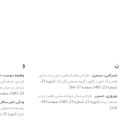
ن
و
نصرالهی، سیمین
طراحی نقشة راهی برای برندسازی
وظیفه دوست، 
هلدینگ (مورد کاوی: گروه صنعتی گلرنگ)
[دوره 21،
فردی، فرهنگی، ا
شماره 23، 1403، صفحه 37-64]
پایدار در میان 
24، 1403، صفحه 97-114]
نوروزی، حسین
طراحی مدل دوراندیشی راهبردی در
صنعت بیمه
[دوره 21، شماره 23، 1403، صفحه 103-
ونکی، امیرسالار
126]
توسعه محصول جدی
بازار
[دوره 21، شماره 24، 1403، صفحه 67-96]