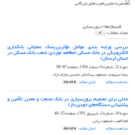
کلیدواژه‌ها =
برون‌سپاری
تعداد مقالات:
4
بررسی ورتبه بندی عوامل مؤثربرریسک عملیاتی بانکداری
الکترونیکی در بانک مسکن (مطالعه موردی: شعب بانک مسکن در
استان لرستان)
دوره 12، شماره 6، اسفند 1394، صفحه
87-98
رضا سپهوند، مسعود بهدادفر، محسن عارف نژاد
مشاهده مقاله
اصل مقاله
206.89 K
مدلی برای تصمیم برون‌سپاری در بانک صنعت و معدن (تأمین و
پشتیبانی دستگاه‌های خودپرداز)
دوره 10، شماره 2، شهریور 1391، صفحه
25-40
لعیا الفت، مسعود براتی
مشاهده مقاله
اصل مقاله
460.68 K