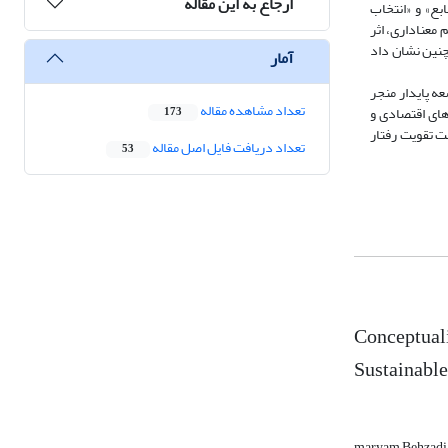
ارجاع به این مقاله
بع» و «انتخاب
معناداری، اثر
چنین نشان داد
آمار
ه پایدار منجر
تعداد مشاهده مقاله
های اقتصادی و
173
ت تقویت رفتار
تعداد دریافت فایل اصل مقاله
53
Conceptuali
Sustainabl
maryam Behzad