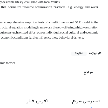
y desirable lifestyle” aligned with local values.
hat normalize resource optimization practices (e.g., energy and water
 first comprehensive empirical tests of a multidimensional SCB model in the
a structural equation modeling framework, thereby offering a high-resolution
uires a synchronized effort across individual, social, cultural, and economic
 economic conditions further influence these behavioral drivers.
کلیدواژه‌ها
English
mic factors
مراجع
دسترسی سریع
آخرین اخبار