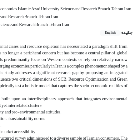
omics, Islamic Azad University, Science and Research Branch, Tehran, Iran
 and Research Branch, Tehran, Iran
cience and Research Branch, Tehran, Iran
چکیده
English
ntal crises and resource depletion has necessitated a paradigm shift from
 no longer a peripheral concern but has become a central pillar of global
els predominantly focus on Western contexts or rely on relatively narrow
ging economies, particularly in Iran, is a complex phenomenon shaped by a
his study addresses a significant research gap by proposing an integrated
influence two critical dimensions of SCB: Resource Optimization and Green
rically test a holistic model that captures the socio-economic realities of
s built upon an interdisciplinary approach that integrates environmental
et interrelated clusters:
ity, and pro-environmental attitudes.
itional sustainability norms.
.
d market accessibility.
structured survey administered to a diverse sample of Iranian consumers. The