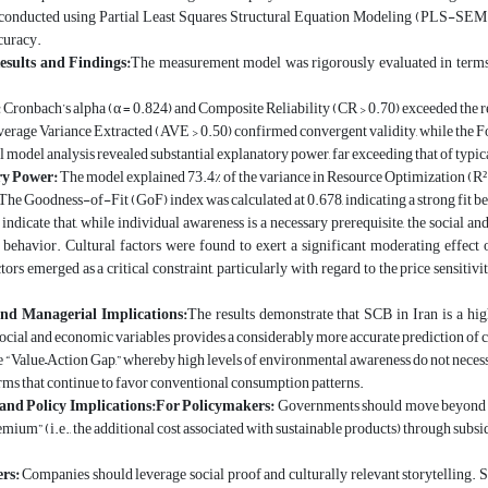
 conducted using Partial Least Squares Structural Equation Modeling (PLS-SEM), 
curacy.
esults and Findings:
The measurement model was rigorously evaluated in terms o
:
Cronbach’s alpha (α = 0.824) and Composite Reliability (CR > 0.70) exceeded the 
erage Variance Extracted (AVE > 0.50) confirmed convergent validity, while the Fo
l model analysis revealed substantial explanatory power, far exceeding that of typica
ry Power:
The model explained 73.4% of the variance in Resource Optimization (R² =
The Goodness-of-Fit (GoF) index was calculated at 0.678, indicating a strong fit b
indicate that, while individual awareness is a necessary prerequisite, the social and
ehavior. Cultural factors were found to exert a significant moderating effect on
ors emerged as a critical constraint, particularly with regard to the price sensiti
and Managerial Implications:
The results demonstrate that SCB in Iran is a hi
social and economic variables provides a considerably more accurate prediction of
he “Value–Action Gap,” whereby high levels of environmental awareness do not neces
rms that continue to favor conventional consumption patterns.
and Policy Implications:For Policymakers:
Governments should move beyond aw
emium” (i.e., the additional cost associated with sustainable products) through subsid
rs:
Companies should leverage social proof and culturally relevant storytelling. Si