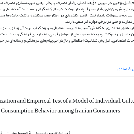
قابل‌توجهی در تبیین دوُبعد اصلی رفتار مصرف پایدار، یعنی «بهینه‌سازی مصرف منا
ن پیش‌بین‌های رفتار مصرف پایدار بودند؛ درحالی‌که نگرانی نسبت به آینده، علی‌رغم 
 به محصولات پایدار نقش تعیین‌کننده‌ای در رفتار مصرف‌کننده داشت. یافته‌ها هم
 ندارند و حتی در برخی موارد اثر منفی دارند.
دار به‌طور معناداری به کاهش آسیب‌های زیست‌محیطی، بهبود کیفیت زندگی و تقویت توسع
ایران حاصل برهم‌کنش پیچیده مجموعه‌ای از عوامل فردی، هنجارهای فرهنگی، محدودیت‌
ت اقتصادی، افزایش شفافیت اطلاعاتی و بازطراحی پیام‌های فرهنگی و رسانه‌ای در جه
 اقتصادی
zation and Empirical Test of a Model of Individual, Cult
e Consumption Behavior among Iranian Consumers
1
2
3
i
karim hamdi
hossein vazifehdust