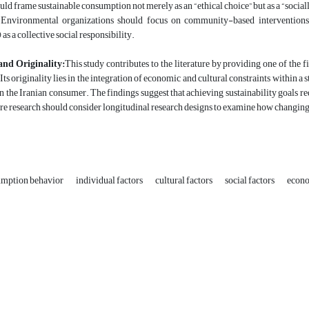
ould frame sustainable consumption not merely as an “ethical choice” but as a “sociall
Environmental organizations should focus on community-based interventions t
as a collective social responsibility.
and Originality:
This study contributes to the literature by providing one of the
Its originality lies in the integration of economic and cultural constraints within 
n the Iranian consumer. The findings suggest that achieving sustainability goals req
re research should consider longitudinal research designs to examine how changing
umption behavior
individual factors
cultural factors
social factors
econo