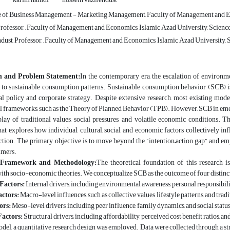
 of Business Management - Marketing Management, Faculty of Management and Econ
ofessor, , Faculty of Management and Economics, Islamic Azad University, Science
dust, Professor, , Faculty of Management and Economics, Islamic Azad University, S
n and Problem Statement:
In the contemporary era, the escalation of environme
 to sustainable consumption patterns. Sustainable consumption behavior (SCB) is
l policy and corporate strategy. Despite extensive research, most existing mod
l frameworks, such as the Theory of Planned Behavior (TPB). However, SCB in emer
lay of traditional values, social pressures, and volatile economic conditions. T
at explores how individual, cultural, social, and economic factors collectively 
tion. The primary objective is to move beyond the “intention–action gap” and empi
umers.
l Framework and Methodology:
The theoretical foundation of this research i
th socio-economic theories. We conceptualize SCB as the outcome of four distinct y
Factors:
Internal drivers, including environmental awareness, personal responsibil
actors:
Macro-level influences, such as collective values, lifestyle patterns, and trad
ors:
Meso-level drivers, including peer influence, family dynamics, and social status
actors:
Structural drivers, including affordability, perceived cost–benefit ratios, an
model, a quantitative research design was employed. Data were collected through a 