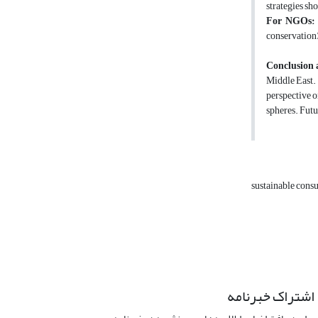
strategies sh
For NGOs:
conservation) 
Conclusion 
Middle East. 
perspective o
spheres. Futu
sustainable cons
اشتراک خبرنامه