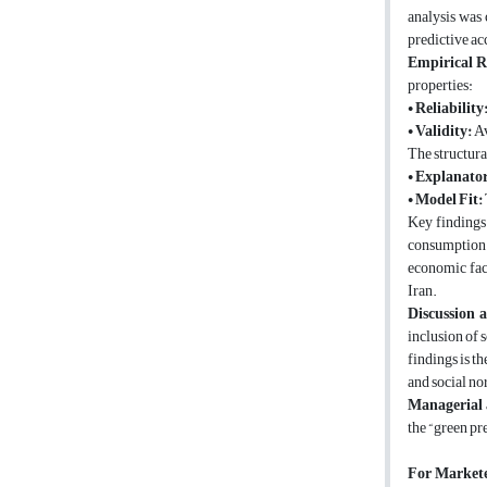
analysis was
predictive ac
Empirical R
properties:
•
Reliability
•
Validity:
Av
The structura
•
Explanato
•
Model Fit:
Key findings 
consumption b
economic fact
Iran.
Discussion 
inclusion of 
findings is t
and social no
Managerial 
the “green pr
For Markete