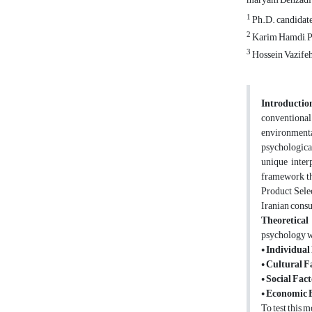
1
Ph.D. candidate
2
Karim Hamdi, Pr
3
Hossein Vazifeh
Introductio
conventional
environmenta
psychologica
unique interp
framework th
Product Selec
Iranian cons
Theoretica
psychology wi
•
Individual 
•
Cultural F
•
Social Fact
•
Economic F
To test this 