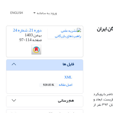
ورود به سامانه
ENGLISH
ن ایران
دوره 21، شماره 24
بهمن 1403
صفحه
97-114
فایل ها
XML
اصل مقاله
920.83 K
اضر با رویکرد
‌زیست، ابعاد و
هم رسانی
مؤلفه‌های رفتار مصرف پایدار در ایران شناسایی و مدل مفهومی اولیه تدوین شد. سپس در مرحلۀ کمی، پرسش‌نامه محقق‌ساخته مبتنی بر یافته‌های کیفی میان ۳۹۲ نفر از