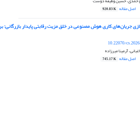
یم حمدی، حسین وظیفه دوست
اصل مقاله
920.83 K
زی جریان‌های کاری هوش مصنوعی در خلق مزیت رقابتی پایدار بازرگانی: بر
10.22070/cs.2026
انی، آرمینا میرزاده
اصل مقاله
745.17 K