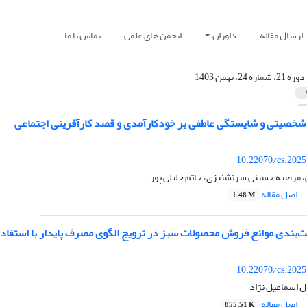
ارسال مقاله
داوران
انجمن های علمی
تماس با ما
دوره 21، شماره 24، بهمن 1403
 شخصیتی و شایستگی عاطفی بر خودکارآمدی و قصد کارآفرینی اجتماعی
10.22070/cs.2025
مرضیه حسینی سرتشنیزی، حاتم خلیلی پور
اصل مقاله
1.48 M
ت‌بندی موانع فروش محصولات سبز در ترویج الگوی مصرف پایدار با استفاده
10.22070/cs.2025
ل اسماعیل نژاد
اصل مقاله
855.51 K