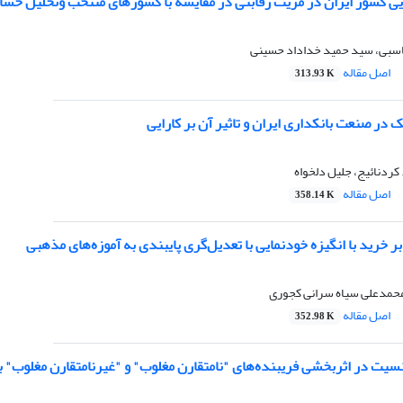
رایی کشور ایران در مزیت رقابتی در مقایسه با کشورهای منتخب وتحلیل حس
اسبی، سید حمید خداداد حسینی
اصل مقاله
313.93 K
 در صنعت بانکداری ایران و تاثیر آن بر کارایی
. کردنائیج، جلیل دلخواه
اصل مقاله
358.14 K
ر خرید با انگیزه خودنمایی با تعدیل‌گری پایبندی به آموزه‌های مذهبی
محمدعلی سیاه‌ سرانی کجوری
اصل مقاله
352.98 K
ت در اثربخشی فریبنده‌های "‌نامتقارن مغلوب‌" و "‌غیرنا‌متقارن مغلوب‌"