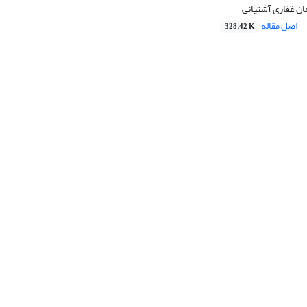
ان غفاری آشتیانی
اصل مقاله
328.42 K