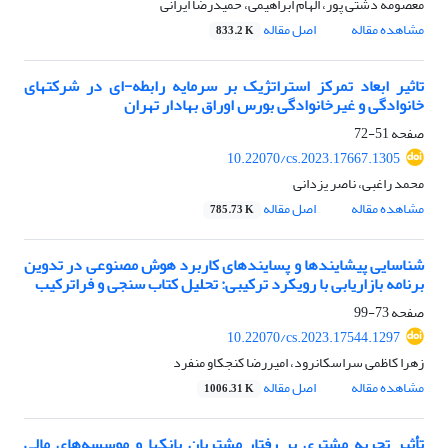
معصومه دشتی پور، الهام ابراهیمی، حمیدرضا ایرانی
مشاهده مقاله
اصل مقاله
833.2 K
تاثیر ابعاد تمرکز استراتژیک بر سرمایه رابطه-ای در شرکتهای
خانوادگی و غیرخانوادگی بورس اوراق بهادار تهران
صفحه
51-72
10.22070/cs.2023.17667.1305
محمد راغبی، ناصر یزدانی
مشاهده مقاله
اصل مقاله
785.73 K
شناسایی پیشایندها‌ و پسایندهای‌ کاربرد هوش مصنوعی در تدوین
برنامه بازاریابی با رویکرد ترکیبی: تحلیل کتاب سنجی و فراترکیب
صفحه
73-99
10.22070/cs.2023.17544.1297
زهرا کاظمی سراسکانرود، امیررضا کنجکاو منفرد
مشاهده مقاله
اصل مقاله
1006.31 K
تأثیر تجربه مشتری بر رفتار مشتریان بانکها و موسسه‌های مالی