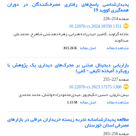
پدیدارشناسی پاسخ‌های رفتاری مصرف‌کنندگان در دوران
همه‌گیری کووید 19
صفحه
214-226
10.22070/cs.2024.18350.1351
عادله گراوند، کامبیز حیدرزاده هنزایی، زهره دهدشتی شاهرخ، محمدعلی
عبدالوند
مشاهده مقاله
اصل مقاله
815.26 K
بازاریابی دیجیتال مبتنی بر محرک‌های دیداری یک پژوهش با
رویکرد آمیخته (کیفی - کمی)
صفحه
227-255
10.22070/cs.2023.17575.1300
بهمن ناروئی، حسین حکیم پور، مهدی محمودزاده واشان، محمد محمدی
مشاهده مقاله
اصل مقاله
1.15 M
مطالعه پدیدارشناسانه تجربه زیسته خریداران عراقی در بازارهای
مصرفی استان خوزستان
صفحه
256-283